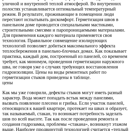
уличной и внутренней теплой атмосферой. Во внутренних
полостях устанавливается оптимальный температурный
режим. В результате, проживающие в помещении люди
перестают испытывать дискомфорт. Герметизация швов в
панельном доме проводится специальными мастиками,
строительными смесями и паропроницаемыми материалами.
Для применения каждого материала применяется своя
технология. Правильное совмещение изолирующих
технологий позволяет добиться максимального эффекта
теплосбережения в панельно-блочных домах. Как показывает
практика, каждый дом, построенный из панелей, со временем
требует, как минимум, проведения герметизации наружного
шва, не говоря уже о случаях требующих восстановления
гидроизоляции. Цены на виды ремонтных работ по
герметизации стыков приведены в таблице.
цены
Как мы уже говорили, дефекты стыков могут иметь разный
характер. Вода может попадать встык между панелями,
вызвать появление плесени и грибка. Если участок панелей,
относящихся к вашей квартире, протекает на швах и образует,
так называемый, стакан, то возникает потребность заделать
шов по всей высоте. Так как после проведения ремонта и
создания гидрозамка, проблемы «стакана», возникнут этажом
выше. Наиболее продвинутой технологией считается «теплый