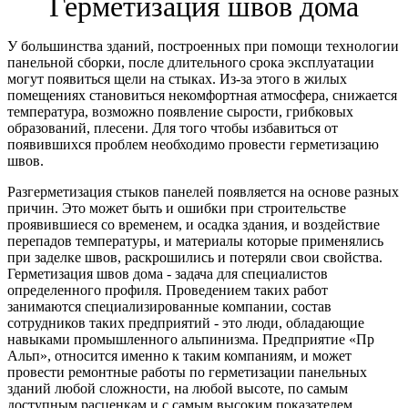
Герметизация швов дома
У большинства зданий, построенных при помощи технологии
панельной сборки, после длительного срока эксплуатации
могут появиться щели на стыках. Из-за этого в жилых
помещениях становиться некомфортная атмосфера, снижается
температура, возможно появление сырости, грибковых
образований, плесени. Для того чтобы избавиться от
появившихся проблем необходимо провести герметизацию
швов.
Разгерметизация стыков панелей появляется на основе разных
причин. Это может быть и ошибки при строительстве
проявившиеся со временем, и осадка здания, и воздействие
перепадов температуры, и материалы которые применялись
при заделке швов, раскрошились и потеряли свои свойства.
Герметизация швов дома - задача для специалистов
определенного профиля. Проведением таких работ
занимаются специализированные компании, состав
сотрудников таких предприятий - это люди, обладающие
навыками промышленного альпинизма. Предприятие «Пр
Альп», относится именно к таким компаниям, и может
провести ремонтные работы по герметизации панельных
зданий любой сложности, на любой высоте, по самым
доступным расценкам и с самым высоким показателем